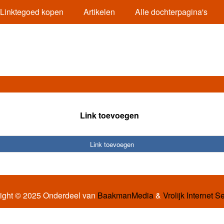
Linktegoed kopen
Artikelen
Alle dochterpagina's
Link toevoegen
Link toevoegen
ight © 2025 Onderdeel van
BaakmanMedia
&
Vrolijk Internet S