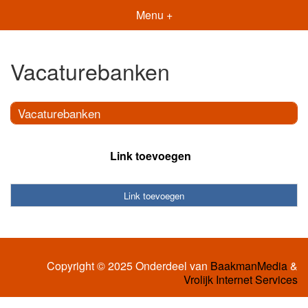
Menu +
Vacaturebanken
Vacaturebanken
Link toevoegen
Link toevoegen
Copyright © 2025 Onderdeel van
BaakmanMedia
&
Vrolijk Internet Services